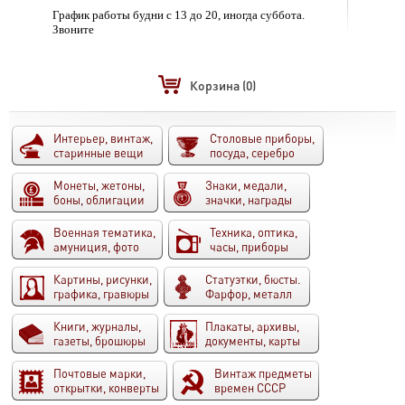
График работы будни с 13 до 20, иногда суббота.
Звоните
Корзина
(0)
Интерьер, винтаж,
Столовые приборы,
старинные вещи
посуда, серебро
Монеты, жетоны,
Знаки, медали,
боны, облигации
значки, награды
Военная тематика,
Техника, оптика,
амуниция, фото
часы, приборы
Картины, рисунки,
Статуэтки, бюсты.
графика, гравюры
Фарфор, металл
Книги, журналы,
Плакаты, архивы,
газеты, брошюры
документы, карты
Почтовые марки,
Винтаж предметы
открытки, конверты
времен СССР