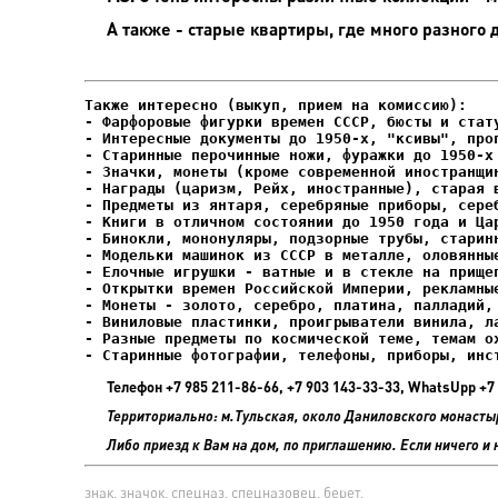
А также - старые квартиры, где много разного 
- Фарфоровые фигурки времен СССР, бюсты и стату
- Интересные документы до 1950-х, "ксивы", проп
- Елочные игрушки - ватные и в стекле на прищеп
- Старинные фотографии, телефоны, приборы, инс
Телефон +7 985 211-86-66, +7 903 143-33-33, WhatsUpp 
Территориально: м.Тульская, около Даниловского монасты
Либо приезд к Вам на дом, по приглашению. Если ничего и 
знак, значок, спецназ, спецназовец, берет,