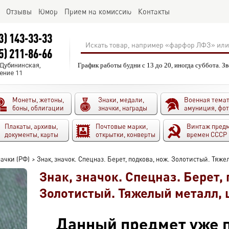
Отзывы
Юмор
Прием на комиссию
Контакты
3) 143-33-33
5) 211-86-66
.Дубининская,
График работы будни с 13 до 20, иногда суббота. З
ение 11
Монеты, жетоны,
Знаки, медали,
Военная темат
боны, облигации
значки, награды
амуниция, фо
Плакаты, архивы,
Почтовые марки,
Винтаж пред
документы, карты
открытки, конверты
времен СССР
ачки (РФ)
>
Знак, значок. Спецназ. Берет, подкова, нож. Золотистый. Тяже
Знак, значок. Спецназ. Берет, 
Золотистый. Тяжелый металл, 
Данный предмет уже п