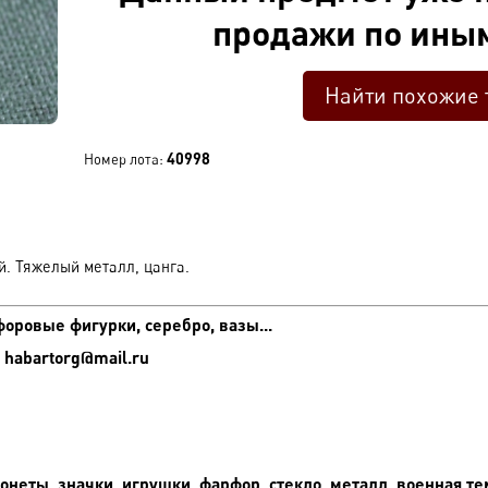
продажи по ины
Найти похожие 
40998
Номер лота:
й. Тяжелый металл, цанга.
оровые фигурки, серебро, вазы...
 habartorg@mail.ru
неты, значки, игрушки, фарфор, стекло, металл, военная те