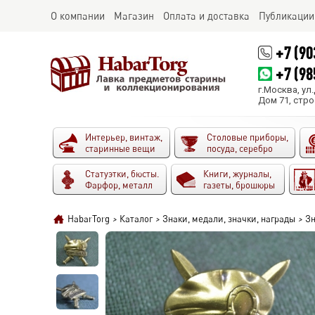
О компании
Магазин
Оплата и доставка
Публикации
+7 (90
+7 (98
г.Москва, ул
Дом 71, стро
Интерьер, винтаж,
Столовые приборы,
старинные вещи
посуда, серебро
Статуэтки, бюсты.
Книги, журналы,
Фарфор, металл
газеты, брошюры
HabarTorg
>
Каталог
>
Знаки, медали, значки, награды
>
Зн