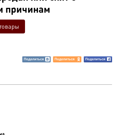
м причинам
товары
Поделиться
Поделиться
Поделиться
ма.