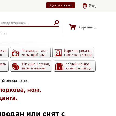
Оценка и выкуп
Вход
Корзина
(0)
воните
ика,
Техника, оптика,
Картины, рисунки,
то
часы, приборы
графика, гравюры
меты
Елочные игрушки,
Коллекционное,
игры, машинки
винил фото и т.д.
лый металл, цанга.
подкова, нож.
цанга.
родан или снят с