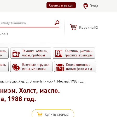
Оценка и выкуп
Вход
Корзина
(0)
воните
ика,
Техника, оптика,
Картины, рисунки,
то
часы, приборы
графика, гравюры
меты
Елочные игрушки,
Коллекционное,
игры, машинки
винил фото и т.д.
ст, масло. Худ. Е. Эглит-Тучинский, Москва, 1988 год.
изм. Холст, масло.
а, 1988 год.
Купить сейчас