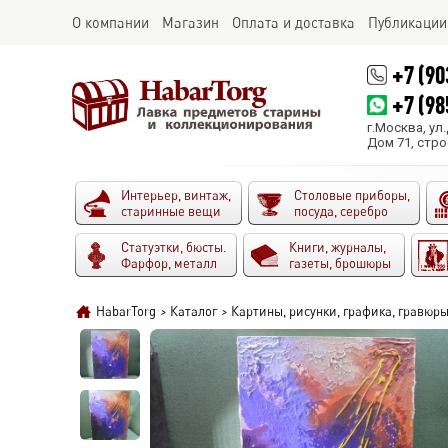
О компании
Магазин
Оплата и доставка
Публикации
+7 (90
+7 (98
г.Москва, ул
Дом 71, стро
Интерьер, винтаж,
Столовые приборы,
старинные вещи
посуда, серебро
Статуэтки, бюсты.
Книги, журналы,
Фарфор, металл
газеты, брошюры
HabarTorg
>
Каталог
>
Картины, рисунки, графика, гравюр