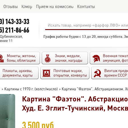
Отзывы
Юмор
Прием на комиссию
Контакты
3) 143-33-33
5) 211-86-66
.Дубининская,
График работы будни с 13 до 20, иногда суббота. З
ение 11
Монеты, жетоны,
Знаки, медали,
Военная темат
боны, облигации
значки, награды
амуниция, фо
Плакаты, архивы,
Почтовые марки,
Винтаж пред
документы, карты
открытки, конверты
времен СССР
ы
>
Картины с 1970 г. (холст/масло)
>
Картина "Фаэтон". Абстракционизм. Хол
Картина "Фаэтон". Абстракцион
Худ. Е. Эглит-Тучинский, Москв
3 500 руб.