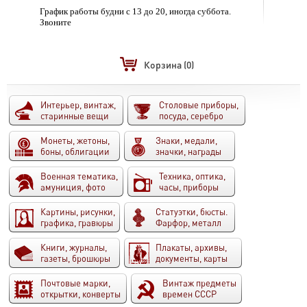
График работы будни с 13 до 20, иногда суббота.
Звоните
Корзина
(0)
Интерьер, винтаж,
Столовые приборы,
старинные вещи
посуда, серебро
Монеты, жетоны,
Знаки, медали,
боны, облигации
значки, награды
Военная тематика,
Техника, оптика,
амуниция, фото
часы, приборы
Картины, рисунки,
Статуэтки, бюсты.
графика, гравюры
Фарфор, металл
Книги, журналы,
Плакаты, архивы,
газеты, брошюры
документы, карты
Почтовые марки,
Винтаж предметы
открытки, конверты
времен СССР