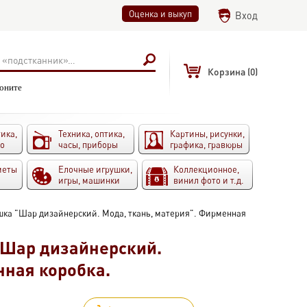
Оценка и выкуп
Вход
Корзина
(0)
воните
ика,
Техника, оптика,
Картины, рисунки,
то
часы, приборы
графика, гравюры
меты
Елочные игрушки,
Коллекционное,
игры, машинки
винил фото и т.д.
шка "Шар дизайнерский. Мода, ткань, материя". Фирменная
"Шар дизайнерский.
нная коробка.