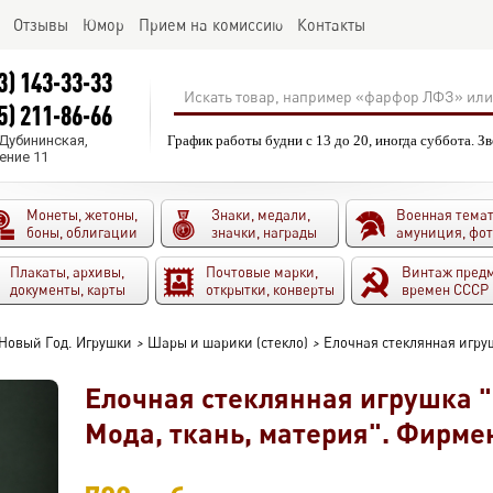
Отзывы
Юмор
Прием на комиссию
Контакты
3) 143-33-33
5) 211-86-66
.Дубининская,
График работы будни с 13 до 20, иногда суббота. З
ение 11
Монеты, жетоны,
Знаки, медали,
Военная темат
боны, облигации
значки, награды
амуниция, фо
Плакаты, архивы,
Почтовые марки,
Винтаж пред
документы, карты
открытки, конверты
времен СССР
Новый Год. Игрушки
>
Шары и шарики (стекло)
>
Елочная стеклянная игру
Елочная стеклянная игрушка 
Мода, ткань, материя". Фирме