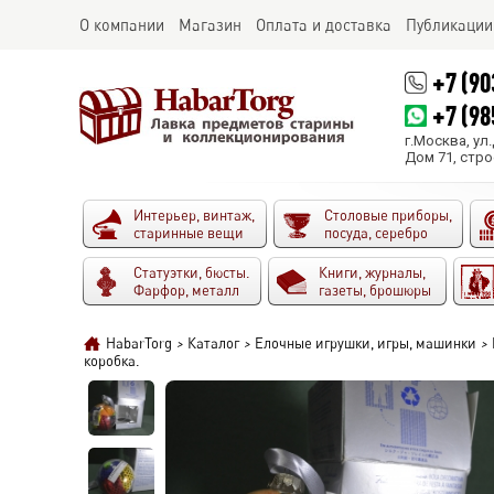
О компании
Магазин
Оплата и доставка
Публикации
+7 (90
+7 (98
г.Москва, ул
Дом 71, стро
Интерьер, винтаж,
Столовые приборы,
старинные вещи
посуда, серебро
Статуэтки, бюсты.
Книги, журналы,
Фарфор, металл
газеты, брошюры
HabarTorg
>
Каталог
>
Елочные игрушки, игры, машинки
>
коробка.