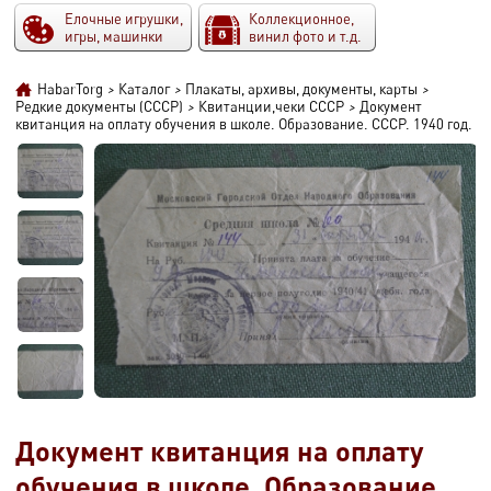
Елочные игрушки,
Коллекционное,
игры, машинки
винил фото и т.д.
HabarTorg
>
Каталог
>
Плакаты, архивы, документы, карты
>
Редкие документы (СССР)
>
Квитанции,чеки СССР
>
Документ
квитанция на оплату обучения в школе. Образование. СССР. 1940 год.
Документ квитанция на оплату
обучения в школе. Образование.