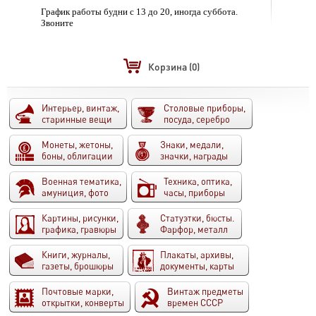
График работы будни с 13 до 20, иногда суббота.
Звоните
Корзина
(0)
Интерьер, винтаж,
Столовые приборы,
старинные вещи
посуда, серебро
Монеты, жетоны,
Знаки, медали,
боны, облигации
значки, награды
Военная тематика,
Техника, оптика,
амуниция, фото
часы, приборы
Картины, рисунки,
Статуэтки, бюсты.
графика, гравюры
Фарфор, металл
Книги, журналы,
Плакаты, архивы,
газеты, брошюры
документы, карты
Почтовые марки,
Винтаж предметы
открытки, конверты
времен СССР