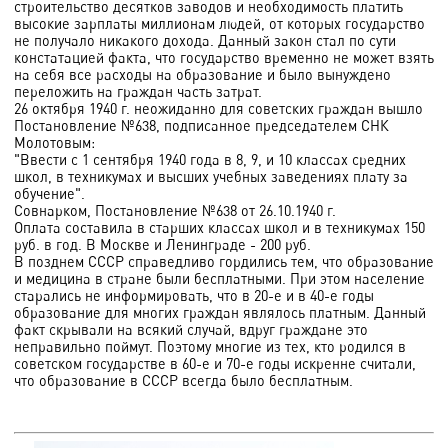
строительство десятков заводов и необходимость платить
высокие зарплаты миллионам людей, от которых государство
не получало никакого дохода. Данный закон стал по сути
констатацией факта, что государство временно не может взять
на себя все расходы на образование и было вынуждено
переложить на граждан часть затрат.
26 октября 1940 г. неожиданно для советских граждан вышло
Постановление №638, подписанное председателем СНК
Молотовым:
"Ввести с 1 сентября 1940 года в 8, 9, и 10 классах средних
школ, в техникумах и высших учебных заведениях плату за
обучение".
Совнарком, Постановление №638 от 26.10.1940 г.
Оплата составила в старших классах школ и в техникумах 150
руб. в год. В Москве и Ленинграде - 200 руб.
В позднем СССР справедливо гордились тем, что образование
и медицина в стране были бесплатными. При этом население
старались не информировать, что в 20-е и в 40-е годы
образование для многих граждан являлось платным. Данный
факт скрывали на всякий случай, вдруг граждане это
неправильно поймут. Поэтому многие из тех, кто родился в
советском государстве в 60-е и 70-е годы искренне считали,
что образование в СССР всегда было бесплатным.