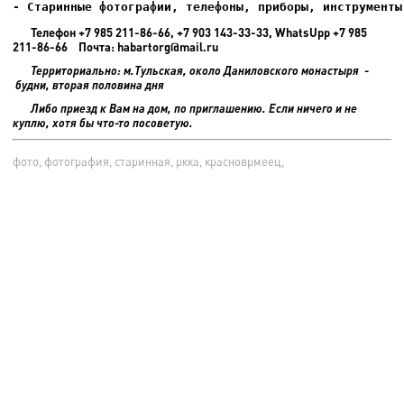
- Старинные фотографии, телефоны, приборы, инструменты
Телефон +7 985 211-86-66, +7 903 143-33-33, WhatsUpp +7 985
211-86-66 Почта: habartorg@mail.ru
Территориально: м.Тульская, около Даниловского монастыря -
будни, вторая половина дня
Либо приезд к Вам на дом, по приглашению. Если ничего и не
куплю, хотя бы что-то посоветую.
фото, фотография, старинная, ркка, красноврмеец,