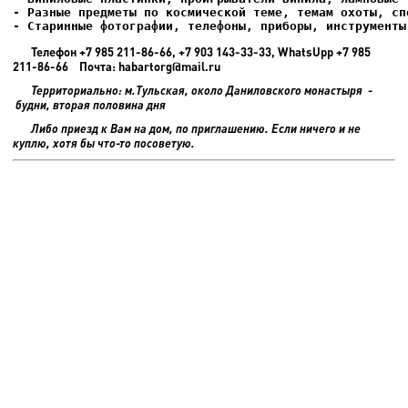
- Старинные фотографии, телефоны, приборы, инструменты
Телефон +7 985 211-86-66, +7 903 143-33-33, WhatsUpp +7 985
211-86-66 Почта: habartorg@mail.ru
Территориально: м.Тульская, около Даниловского монастыря -
будни, вторая половина дня
Либо приезд к Вам на дом, по приглашению. Если ничего и не
куплю, хотя бы что-то посоветую.