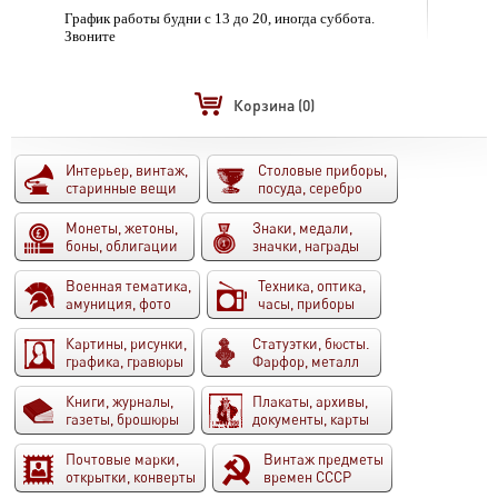
График работы будни с 13 до 20, иногда суббота.
Звоните
Корзина
(0)
Интерьер, винтаж,
Столовые приборы,
старинные вещи
посуда, серебро
Монеты, жетоны,
Знаки, медали,
боны, облигации
значки, награды
Военная тематика,
Техника, оптика,
амуниция, фото
часы, приборы
Картины, рисунки,
Статуэтки, бюсты.
графика, гравюры
Фарфор, металл
Книги, журналы,
Плакаты, архивы,
газеты, брошюры
документы, карты
Почтовые марки,
Винтаж предметы
открытки, конверты
времен СССР