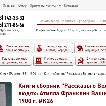
Отзывы
Юмор
Прием на комиссию
Контакты
3) 143-33-33
5) 211-86-66
.Дубининская,
График работы будни с 13 до 20, иногда суббота. З
ение 11
Монеты, жетоны,
Знаки, медали,
Военная темат
боны, облигации
значки, награды
амуниция, фо
Плакаты, архивы,
Почтовые марки,
Винтаж пред
документы, карты
открытки, конверты
времен СССР
Книги (Россия, 1881-1900 гг.)
>
Книги сборник "Рассказы о Великих и хоро
Книги сборник "Рассказы о Ве
людях: Атилла Франклин Ваши
1900 г. #K26