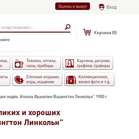
Оценка и выкуп
Вход
Корзина
(0)
воните
ика,
Техника, оптика,
Картины, рисунки,
то
часы, приборы
графика, гравюры
меты
Елочные игрушки,
Коллекционное,
игры, машинки
винил фото и т.д.
ших людях: Атилла Франклин Вашингтон Линкольн" 1900 г.
ликих и хороших
нгтон Линкольн"