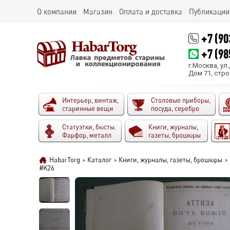
О компании
Магазин
Оплата и доставка
Публикации
+7 (90
+7 (98
г.Москва, ул
Дом 71, стро
Интерьер, винтаж,
Столовые приборы,
старинные вещи
посуда, серебро
Статуэтки, бюсты.
Книги, журналы,
Фарфор, металл
газеты, брошюры
HabarTorg
>
Каталог
>
Книги, журналы, газеты, брошюры
>
#K26