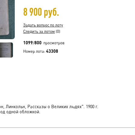
8 900 руб.
Задать вопрос по лоту
Следить за лотом
(0)
1099
800
/
просмотров
43308
Номер лота:
, Линкольн, Рассказы о Великих людях". 1900 г.
под одной обложкой.