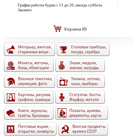
График работы будни с 13 до 20, иногда суббота.
Звоните
Корзина
(0)
Интерьер, винтаж,
Столовые приборы,
старинные вещи
посуда, серебро
Монеты, жетоны,
Знаки, медали,
боны, облигации
значки, награды
Военная тематика,
Техника, оптика,
амуниция, фото
часы, приборы
Картины, рисунки,
Статуэтки, бюсты.
графика, гравюры
Фарфор, металл
Книги, журналы,
Плакаты, архивы,
газеты, брошюры
документы, карты
Почтовые марки,
Винтаж предметы
открытки, конверты
времен СССР