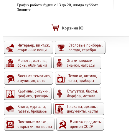
График работы будни с 13 до 20, иногда суббота.
Звоните
Корзина
(0)
Интерьер, винтаж,
Столовые приборы,
старинные вещи
посуда, серебро
Монеты, жетоны,
Знаки, медали,
боны, облигации
значки, награды
Военная тематика,
Техника, оптика,
амуниция, фото
часы, приборы
Картины, рисунки,
Статуэтки, бюсты.
графика, гравюры
Фарфор, металл
Книги, журналы,
Плакаты, архивы,
газеты, брошюры
документы, карты
Почтовые марки,
Винтаж предметы
открытки, конверты
времен СССР