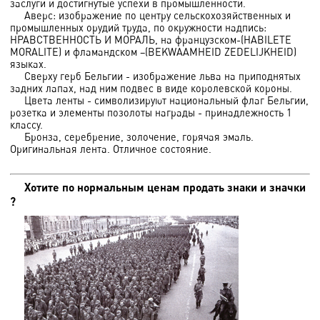
заслуги и достигнутые успехи в промышленности.
Аверс: изображение по центру сельскохозяйственных и
промышленных орудий труда, по окружности надпись:
НРАВСТВЕННОСТЬ И МОРАЛЬ, на французском-(HABILETE
MORALITE) и фламандском –(BEKWAAMHEID ZEDELIJKHEID)
языках.
Сверху герб Бельгии - изображение льва на приподнятых
задних лапах, над ним подвес в виде королевской короны.
Цвета ленты - символизируют национальный флаг Бельгии,
розетка и элементы позолоты награды - принадлежность 1
классу.
Бронза, серебрение, золочение, горячая эмаль.
Оригинальная лента. Отличное состояние.
Хотите по нормальным ценам продать знаки и значки
?