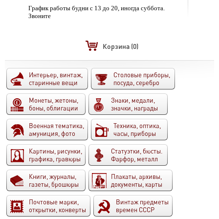
График работы будни с 13 до 20, иногда суббота.
Звоните
Корзина
(0)
Интерьер, винтаж,
Столовые приборы,
старинные вещи
посуда, серебро
Монеты, жетоны,
Знаки, медали,
боны, облигации
значки, награды
Военная тематика,
Техника, оптика,
амуниция, фото
часы, приборы
Картины, рисунки,
Статуэтки, бюсты.
графика, гравюры
Фарфор, металл
Книги, журналы,
Плакаты, архивы,
газеты, брошюры
документы, карты
Почтовые марки,
Винтаж предметы
открытки, конверты
времен СССР