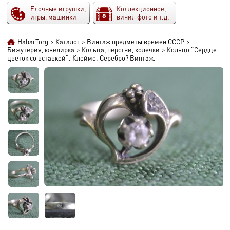
Елочные игрушки,
Коллекционное,
игры, машинки
винил фото и т.д.
HabarTorg
>
Каталог
>
Винтаж предметы времен СССР
>
Бижутерия, ювелирка
>
Кольца, перстни, колечки
>
Кольцо "Сердце
цветок со вставкой". Клеймо. Серебро? Винтаж.