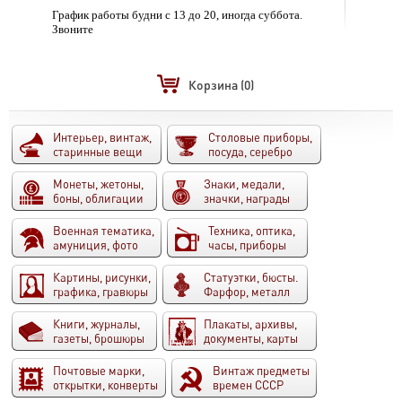
График работы будни с 13 до 20, иногда суббота.
Звоните
Корзина
(0)
Интерьер, винтаж,
Столовые приборы,
старинные вещи
посуда, серебро
Монеты, жетоны,
Знаки, медали,
боны, облигации
значки, награды
Военная тематика,
Техника, оптика,
амуниция, фото
часы, приборы
Картины, рисунки,
Статуэтки, бюсты.
графика, гравюры
Фарфор, металл
Книги, журналы,
Плакаты, архивы,
газеты, брошюры
документы, карты
Почтовые марки,
Винтаж предметы
открытки, конверты
времен СССР