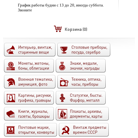
График работы будни с 13 до 20, иногда суббота.
Звоните
Корзина
(0)
Интерьер, винтаж,
Столовые приборы,
старинные вещи
посуда, серебро
Монеты, жетоны,
Знаки, медали,
боны, облигации
значки, награды
Военная тематика,
Техника, оптика,
амуниция, фото
часы, приборы
Картины, рисунки,
Статуэтки, бюсты.
графика, гравюры
Фарфор, металл
Книги, журналы,
Плакаты, архивы,
газеты, брошюры
документы, карты
Почтовые марки,
Винтаж предметы
открытки, конверты
времен СССР