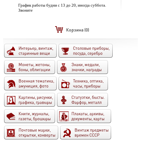
График работы будни с 13 до 20, иногда суббота.
Звоните
Корзина
(0)
Интерьер, винтаж,
Столовые приборы,
старинные вещи
посуда, серебро
Монеты, жетоны,
Знаки, медали,
боны, облигации
значки, награды
Военная тематика,
Техника, оптика,
амуниция, фото
часы, приборы
Картины, рисунки,
Статуэтки, бюсты.
графика, гравюры
Фарфор, металл
Книги, журналы,
Плакаты, архивы,
газеты, брошюры
документы, карты
Почтовые марки,
Винтаж предметы
открытки, конверты
времен СССР