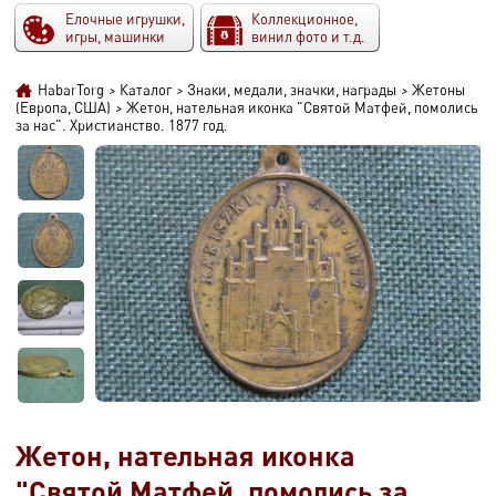
Елочные игрушки,
Коллекционное,
игры, машинки
винил фото и т.д.
HabarTorg
>
Каталог
>
Знаки, медали, значки, награды
>
Жетоны
(Европа, США)
>
Жетон, нательная иконка "Святой Матфей, помолись
за нас". Христианство. 1877 год.
Жетон, нательная иконка
"Святой Матфей, помолись за