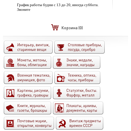
График работы будни с 13 до 20, иногда суббота.
Звоните
Корзина
(0)
Интерьер, винтаж,
Столовые приборы,
старинные вещи
посуда, серебро
Монеты, жетоны,
Знаки, медали,
боны, облигации
значки, награды
Военная тематика,
Техника, оптика,
амуниция, фото
часы, приборы
Картины, рисунки,
Статуэтки, бюсты.
графика, гравюры
Фарфор, металл
Книги, журналы,
Плакаты, архивы,
газеты, брошюры
документы, карты
Почтовые марки,
Винтаж предметы
открытки, конверты
времен СССР