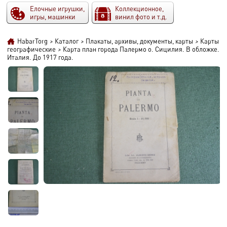
Елочные игрушки,
Коллекционное,
игры, машинки
винил фото и т.д.
HabarTorg
>
Каталог
>
Плакаты, архивы, документы, карты
>
Карты
географические
>
Карта план города Палермо о. Сицилия. В обложке.
Италия. До 1917 года.