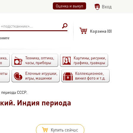
Оценка и выкуп
Вход
Корзина
(0)
воните
ика,
Техника, оптика,
Картины, рисунки,
то
часы, приборы
графика, гравюры
меты
Елочные игрушки,
Коллекционное,
игры, машинки
винил фото и т.д.
 периода СССР.
кий. Индия периода
Купить сейчас