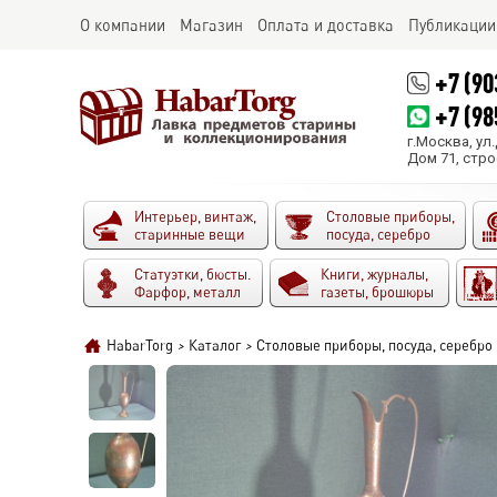
О компании
Магазин
Оплата и доставка
Публикации
+7 (90
+7 (98
г.Москва, ул
Дом 71, стро
Интерьер, винтаж,
Столовые приборы,
старинные вещи
посуда, серебро
Статуэтки, бюсты.
Книги, журналы,
Фарфор, металл
газеты, брошюры
HabarTorg
>
Каталог
>
Столовые приборы, посуда, серебро