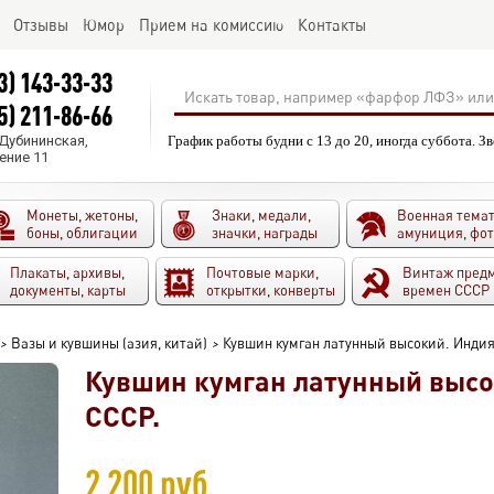
Отзывы
Юмор
Прием на комиссию
Контакты
3) 143-33-33
5) 211-86-66
.Дубининская,
График работы будни с 13 до 20, иногда суббота. З
ение 11
Монеты, жетоны,
Знаки, медали,
Военная темат
боны, облигации
значки, награды
амуниция, фо
Плакаты, архивы,
Почтовые марки,
Винтаж пред
документы, карты
открытки, конверты
времен СССР
>
Вазы и кувшины (азия, китай)
>
Кувшин кумган латунный высокий. Индия
Кувшин кумган латунный высо
СССР.
2 200 руб.