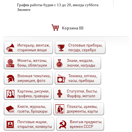
График работы будни с 13 до 20, иногда суббота.
Звоните
Корзина
(0)
Интерьер, винтаж,
Столовые приборы,
старинные вещи
посуда, серебро
Монеты, жетоны,
Знаки, медали,
боны, облигации
значки, награды
Военная тематика,
Техника, оптика,
амуниция, фото
часы, приборы
Картины, рисунки,
Статуэтки, бюсты.
графика, гравюры
Фарфор, металл
Книги, журналы,
Плакаты, архивы,
газеты, брошюры
документы, карты
Почтовые марки,
Винтаж предметы
открытки, конверты
времен СССР