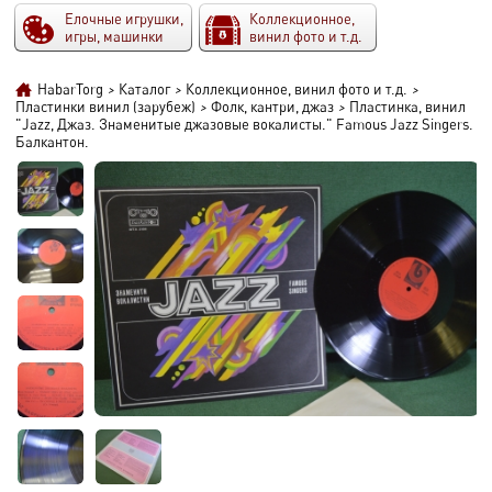
Елочные игрушки,
Коллекционное,
игры, машинки
винил фото и т.д.
HabarTorg
>
Каталог
>
Коллекционное, винил фото и т.д.
>
Пластинки винил (зарубеж)
>
Фолк, кантри, джаз
>
Пластинка, винил
"Jazz, Джаз. Знаменитые джазовые вокалисты." Famous Jazz Singers.
Балкантон.