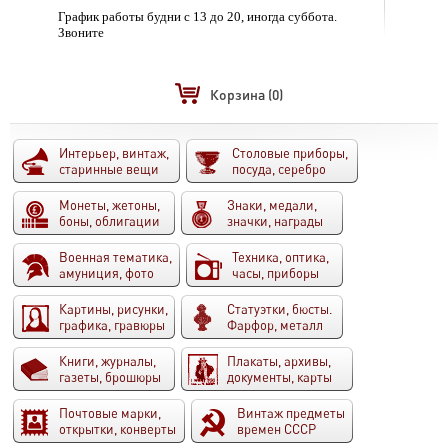
График работы будни с 13 до 20, иногда суббота.
Звоните
Корзина
(0)
Интерьер, винтаж,
Столовые приборы,
старинные вещи
посуда, серебро
Монеты, жетоны,
Знаки, медали,
боны, облигации
значки, награды
Военная тематика,
Техника, оптика,
амуниция, фото
часы, приборы
Картины, рисунки,
Статуэтки, бюсты.
графика, гравюры
Фарфор, металл
Книги, журналы,
Плакаты, архивы,
газеты, брошюры
документы, карты
Почтовые марки,
Винтаж предметы
открытки, конверты
времен СССР