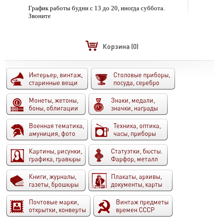
График работы будни с 13 до 20, иногда суббота.
Звоните
Корзина
(0)
Интерьер, винтаж,
Столовые приборы,
старинные вещи
посуда, серебро
Монеты, жетоны,
Знаки, медали,
боны, облигации
значки, награды
Военная тематика,
Техника, оптика,
амуниция, фото
часы, приборы
Картины, рисунки,
Статуэтки, бюсты.
графика, гравюры
Фарфор, металл
Книги, журналы,
Плакаты, архивы,
газеты, брошюры
документы, карты
Почтовые марки,
Винтаж предметы
открытки, конверты
времен СССР