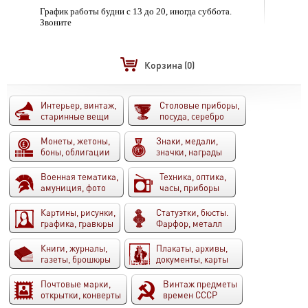
График работы будни с 13 до 20, иногда суббота.
Звоните
Корзина
(0)
Интерьер, винтаж,
Столовые приборы,
старинные вещи
посуда, серебро
Монеты, жетоны,
Знаки, медали,
боны, облигации
значки, награды
Военная тематика,
Техника, оптика,
амуниция, фото
часы, приборы
Картины, рисунки,
Статуэтки, бюсты.
графика, гравюры
Фарфор, металл
Книги, журналы,
Плакаты, архивы,
газеты, брошюры
документы, карты
Почтовые марки,
Винтаж предметы
открытки, конверты
времен СССР