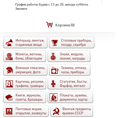
График работы будни с 13 до 20, иногда суббота.
Звоните
Корзина
(0)
Интерьер, винтаж,
Столовые приборы,
старинные вещи
посуда, серебро
Монеты, жетоны,
Знаки, медали,
боны, облигации
значки, награды
Военная тематика,
Техника, оптика,
амуниция, фото
часы, приборы
Картины, рисунки,
Статуэтки, бюсты.
графика, гравюры
Фарфор, металл
Книги, журналы,
Плакаты, архивы,
газеты, брошюры
документы, карты
Почтовые марки,
Винтаж предметы
открытки, конверты
времен СССР