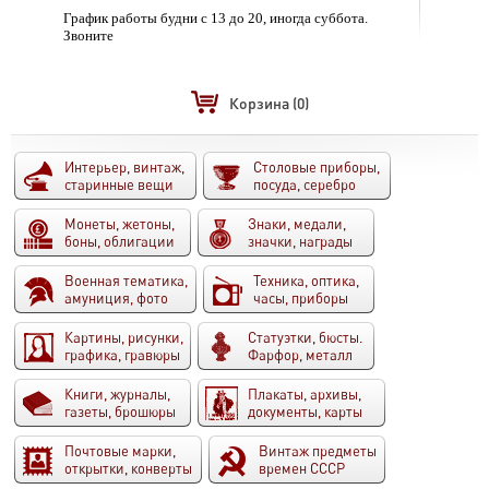
График работы будни с 13 до 20, иногда суббота.
Звоните
Корзина
(0)
Интерьер, винтаж,
Столовые приборы,
старинные вещи
посуда, серебро
Монеты, жетоны,
Знаки, медали,
боны, облигации
значки, награды
Военная тематика,
Техника, оптика,
амуниция, фото
часы, приборы
Картины, рисунки,
Статуэтки, бюсты.
графика, гравюры
Фарфор, металл
Книги, журналы,
Плакаты, архивы,
газеты, брошюры
документы, карты
Почтовые марки,
Винтаж предметы
открытки, конверты
времен СССР