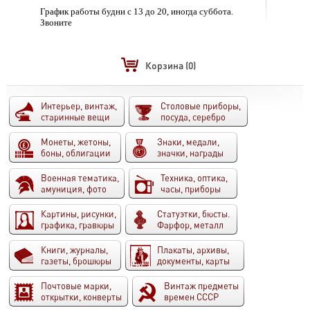
График работы будни с 13 до 20, иногда суббота.
Звоните
Корзина
(0)
Интерьер, винтаж,
Столовые приборы,
старинные вещи
посуда, серебро
Монеты, жетоны,
Знаки, медали,
боны, облигации
значки, награды
Военная тематика,
Техника, оптика,
амуниция, фото
часы, приборы
Картины, рисунки,
Статуэтки, бюсты.
графика, гравюры
Фарфор, металл
Книги, журналы,
Плакаты, архивы,
газеты, брошюры
документы, карты
Почтовые марки,
Винтаж предметы
открытки, конверты
времен СССР