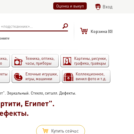
Оценка и выкуп
Вход
Корзина
(0)
воните
ика,
Техника, оптика,
Картины, рисунки,
то
часы, приборы
графика, гравюры
меты
Елочные игрушки,
Коллекционное,
игры, машинки
винил фото и т.д.
т". Зеркальный. Стекло, ситалл. Дефекты.
ртити, Египет".
Дефекты.
Купить сейчас