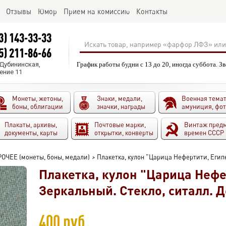
Отзывы
Юмор
Прием на комиссию
Контакты
3) 143-33-33
5) 211-86-66
.Дубининская,
График работы будни с 13 до 20, иногда суббота. З
ение 11
Монеты, жетоны,
Знаки, медали,
Военная темат
боны, облигации
значки, награды
амуниция, фо
Плакаты, архивы,
Почтовые марки,
Винтаж пред
документы, карты
открытки, конверты
времен СССР
ОЧЕЕ (монеты, боны, медали)
>
Плакетка, кулон "Царица Нефертити, Египе
Плакетка, кулон "Царица Нефе
Зеркальный. Стекло, ситалл. 
400 руб.