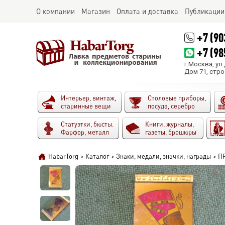
О компании
Магазин
Оплата и доставка
Публикации
+7 (90
+7 (98
г.Москва, ул
Дом 71, стро
Интерьер, винтаж,
Столовые приборы,
старинные вещи
посуда, серебро
Статуэтки, бюсты.
Книги, журналы,
Фарфор, металл
газеты, брошюры
HabarTorg
>
Каталог
>
Знаки, медали, значки, награды
>
ПР