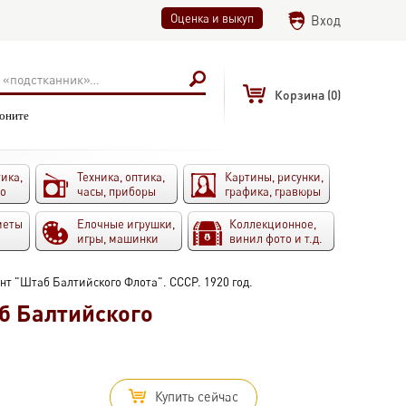
Оценка и выкуп
Вход
Корзина
(0)
воните
ика,
Техника, оптика,
Картины, рисунки,
то
часы, приборы
графика, гравюры
меты
Елочные игрушки,
Коллекционное,
игры, машинки
винил фото и т.д.
нт "Штаб Балтийского Флота". СССР. 1920 год.
б Балтийского
Купить сейчас