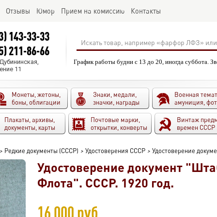
Отзывы
Юмор
Прием на комиссию
Контакты
3) 143-33-33
5) 211-86-66
.Дубининская,
График работы будни с 13 до 20, иногда суббота. З
ение 11
Монеты, жетоны,
Знаки, медали,
Военная темат
боны, облигации
значки, награды
амуниция, фо
Плакаты, архивы,
Почтовые марки,
Винтаж пред
документы, карты
открытки, конверты
времен СССР
>
Редкие документы (СССР)
>
Удостоверения СССР
>
Удостоверение докуме
Удостоверение документ "Шта
Флота". СССР. 1920 год.
16 000 руб.