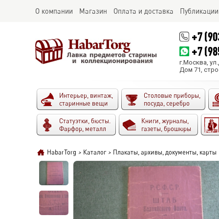
О компании
Магазин
Оплата и доставка
Публикации
+7 (90
+7 (98
г.Москва, ул
Дом 71, стро
Интерьер, винтаж,
Столовые приборы,
старинные вещи
посуда, серебро
Статуэтки, бюсты.
Книги, журналы,
Фарфор, металл
газеты, брошюры
HabarTorg
>
Каталог
>
Плакаты, архивы, документы, карты