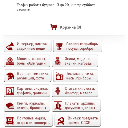
График работы будни с 13 до 20, иногда суббота.
Звоните
Корзина
(0)
Интерьер, винтаж,
Столовые приборы,
старинные вещи
посуда, серебро
Монеты, жетоны,
Знаки, медали,
боны, облигации
значки, награды
Военная тематика,
Техника, оптика,
амуниция, фото
часы, приборы
Картины, рисунки,
Статуэтки, бюсты.
графика, гравюры
Фарфор, металл
Книги, журналы,
Плакаты, архивы,
газеты, брошюры
документы, карты
Почтовые марки,
Винтаж предметы
открытки, конверты
времен СССР