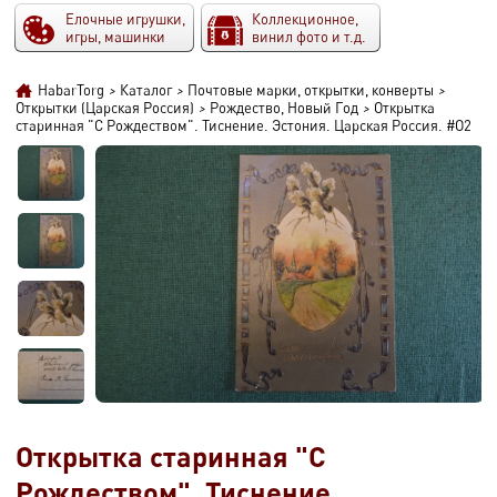
Елочные игрушки,
Коллекционное,
игры, машинки
винил фото и т.д.
HabarTorg
>
Каталог
>
Почтовые марки, открытки, конверты
>
Открытки (Царская Россия)
>
Рождество, Новый Год
>
Открытка
старинная "C Рождеством". Тиснение. Эстония. Царская Россия. #O2
Открытка старинная "C
Рождеством". Тиснение.