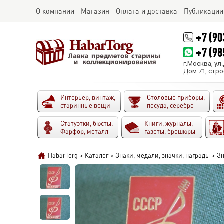
О компании
Магазин
Оплата и доставка
Публикации
+7 (90
+7 (98
г.Москва, ул
Дом 71, стро
Интерьер, винтаж,
Столовые приборы,
старинные вещи
посуда, серебро
Статуэтки, бюсты.
Книги, журналы,
Фарфор, металл
газеты, брошюры
HabarTorg
>
Каталог
>
Знаки, медали, значки, награды
>
Зн