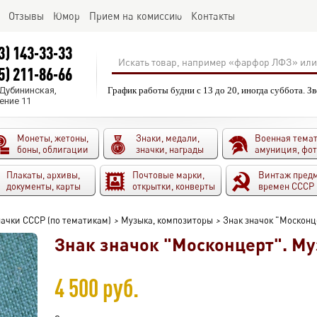
Отзывы
Юмор
Прием на комиссию
Контакты
3) 143-33-33
5) 211-86-66
.Дубининская,
График работы будни с 13 до 20, иногда суббота. З
ение 11
Монеты, жетоны,
Знаки, медали,
Военная темат
боны, облигации
значки, награды
амуниция, фо
Плакаты, архивы,
Почтовые марки,
Винтаж пред
документы, карты
открытки, конверты
времен СССР
ачки СССР (по тематикам)
>
Музыка, композиторы
>
Знак значок "Москонц
Знак значок "Москонцерт". Му
4 500 руб.