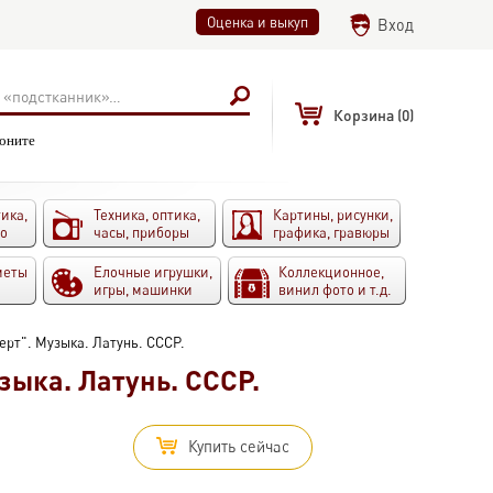
Оценка и выкуп
Вход
Корзина
(0)
воните
ика,
Техника, оптика,
Картины, рисунки,
то
часы, приборы
графика, гравюры
меты
Елочные игрушки,
Коллекционное,
игры, машинки
винил фото и т.д.
ерт". Музыка. Латунь. СССР.
зыка. Латунь. СССР.
Купить сейчас