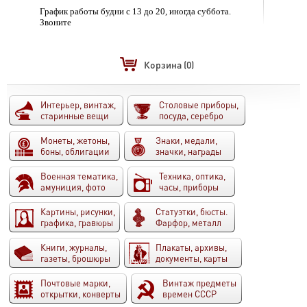
График работы будни с 13 до 20, иногда суббота.
Звоните
Корзина
(0)
Интерьер, винтаж,
Столовые приборы,
старинные вещи
посуда, серебро
Монеты, жетоны,
Знаки, медали,
боны, облигации
значки, награды
Военная тематика,
Техника, оптика,
амуниция, фото
часы, приборы
Картины, рисунки,
Статуэтки, бюсты.
графика, гравюры
Фарфор, металл
Книги, журналы,
Плакаты, архивы,
газеты, брошюры
документы, карты
Почтовые марки,
Винтаж предметы
открытки, конверты
времен СССР