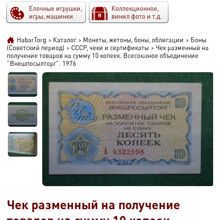
Елочные игрушки,
Коллекционное,
игры, машинки
винил фото и т.д.
HabarTorg
>
Каталог
>
Монеты, жетоны, боны, облигации
>
Боны
(Советский период)
>
СССР, чеки и сертификаты
>
Чек разменный на
получение товаров на сумму 10 копеек. Всесоюзное объединение
"Внешпосылторг". 1976
Чек разменный на получение
товаров на сумму 10 копеек.