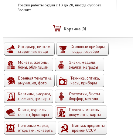
График работы будни с 13 до 20, иногда суббота.
Звоните
Корзина
(0)
Интерьер, винтаж,
Столовые приборы,
старинные вещи
посуда, серебро
Монеты, жетоны,
Знаки, медали,
боны, облигации
значки, награды
Военная тематика,
Техника, оптика,
амуниция, фото
часы, приборы
Картины, рисунки,
Статуэтки, бюсты.
графика, гравюры
Фарфор, металл
Книги, журналы,
Плакаты, архивы,
газеты, брошюры
документы, карты
Почтовые марки,
Винтаж предметы
открытки, конверты
времен СССР