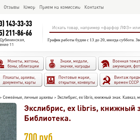
Отзывы
Юмор
Прием на комиссию
Контакты
3) 143-33-33
5) 211-86-66
.Дубининская,
График работы будни с 13 до 20, иногда суббота. З
ение 11
Монеты, жетоны,
Знаки, медали,
Военная темат
боны, облигации
значки, награды
амуниция, фо
Плакаты, архивы,
Почтовые марки,
Винтаж пред
документы, карты
открытки, конверты
времен СССР
>
Семейные, личные архивы
>
Экслибрис, ex libris, книжный знак. Кавказ,
Экслибрис, ex libris, книжный 
Библиотека.
700 руб.