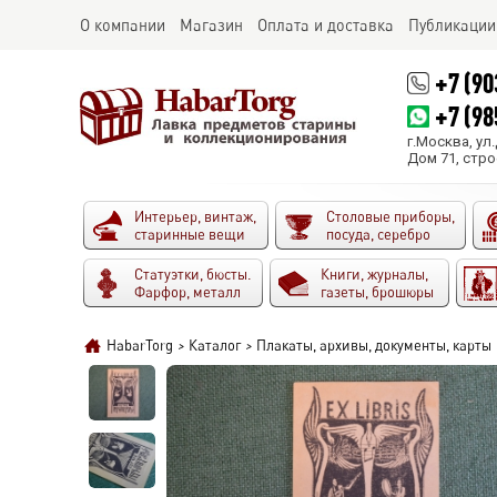
О компании
Магазин
Оплата и доставка
Публикации
+7 (90
+7 (98
г.Москва, ул
Дом 71, стро
Интерьер, винтаж,
Столовые приборы,
старинные вещи
посуда, серебро
Статуэтки, бюсты.
Книги, журналы,
Фарфор, металл
газеты, брошюры
HabarTorg
>
Каталог
>
Плакаты, архивы, документы, карты