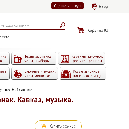
Оценка и выкуп
Вход
Корзина
(0)
воните
ика,
Техника, оптика,
Картины, рисунки,
то
часы, приборы
графика, гравюры
меты
Елочные игрушки,
Коллекционное,
игры, машинки
винил фото и т.д.
 музыка. Библиотека.
знак. Кавказ, музыка.
Купить сейчас