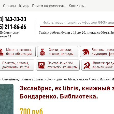
Отзывы
Юмор
Прием на комиссию
Контакты
3) 143-33-33
5) 211-86-66
.Дубининская,
График работы будни с 13 до 20, иногда суббота. З
ение 11
Монеты, жетоны,
Знаки, медали,
Военная темат
боны, облигации
значки, награды
амуниция, фо
Плакаты, архивы,
Почтовые марки,
Винтаж пред
документы, карты
открытки, конверты
времен СССР
>
Семейные, личные архивы
>
Экслибрис, ex libris, книжный знак. Из книг
Экслибрис, ex libris, книжный 
Бондаренко. Библиотека.
700 руб.