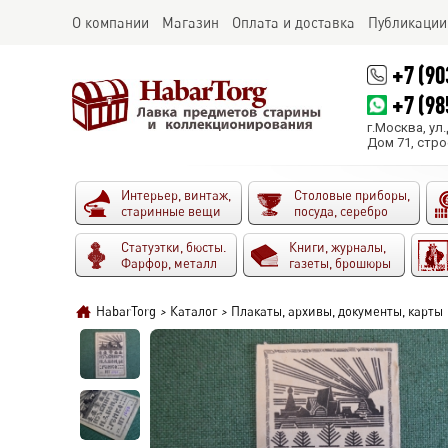
О компании
Магазин
Оплата и доставка
Публикации
+7 (90
+7 (98
г.Москва, ул
Дом 71, стро
Интерьер, винтаж,
Столовые приборы,
старинные вещи
посуда, серебро
Статуэтки, бюсты.
Книги, журналы,
Фарфор, металл
газеты, брошюры
HabarTorg
>
Каталог
>
Плакаты, архивы, документы, карты