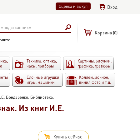
Оценка и выкуп
Вход
Корзина
(0)
воните
ика,
Техника, оптика,
Картины, рисунки,
то
часы, приборы
графика, гравюры
меты
Елочные игрушки,
Коллекционное,
игры, машинки
винил фото и т.д.
 И.Е. Бондаренко. Библиотека.
знак. Из книг И.Е.
Купить сейчас