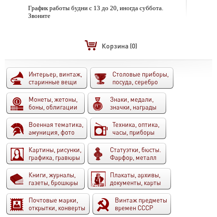
График работы будни с 13 до 20, иногда суббота.
Звоните
Корзина
(0)
Интерьер, винтаж,
Столовые приборы,
старинные вещи
посуда, серебро
Монеты, жетоны,
Знаки, медали,
боны, облигации
значки, награды
Военная тематика,
Техника, оптика,
амуниция, фото
часы, приборы
Картины, рисунки,
Статуэтки, бюсты.
графика, гравюры
Фарфор, металл
Книги, журналы,
Плакаты, архивы,
газеты, брошюры
документы, карты
Почтовые марки,
Винтаж предметы
открытки, конверты
времен СССР