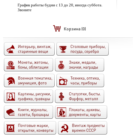
График работы будни с 13 до 20, иногда суббота.
Звоните
Корзина
(0)
Интерьер, винтаж,
Столовые приборы,
старинные вещи
посуда, серебро
Монеты, жетоны,
Знаки, медали,
боны, облигации
значки, награды
Военная тематика,
Техника, оптика,
амуниция, фото
часы, приборы
Картины, рисунки,
Статуэтки, бюсты.
графика, гравюры
Фарфор, металл
Книги, журналы,
Плакаты, архивы,
газеты, брошюры
документы, карты
Почтовые марки,
Винтаж предметы
открытки, конверты
времен СССР