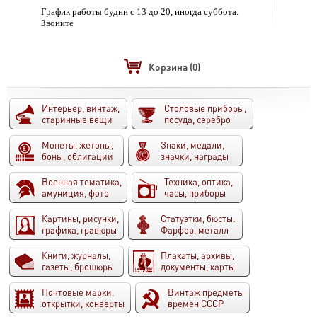
График работы будни с 13 до 20, иногда суббота.
Звоните
Корзина
(0)
Интерьер, винтаж,
Столовые приборы,
старинные вещи
посуда, серебро
Монеты, жетоны,
Знаки, медали,
боны, облигации
значки, награды
Военная тематика,
Техника, оптика,
амуниция, фото
часы, приборы
Картины, рисунки,
Статуэтки, бюсты.
графика, гравюры
Фарфор, металл
Книги, журналы,
Плакаты, архивы,
газеты, брошюры
документы, карты
Почтовые марки,
Винтаж предметы
открытки, конверты
времен СССР