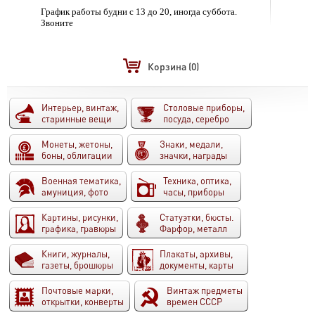
График работы будни с 13 до 20, иногда суббота.
Звоните
Корзина
(0)
Интерьер, винтаж,
Столовые приборы,
старинные вещи
посуда, серебро
Монеты, жетоны,
Знаки, медали,
боны, облигации
значки, награды
Военная тематика,
Техника, оптика,
амуниция, фото
часы, приборы
Картины, рисунки,
Статуэтки, бюсты.
графика, гравюры
Фарфор, металл
Книги, журналы,
Плакаты, архивы,
газеты, брошюры
документы, карты
Почтовые марки,
Винтаж предметы
открытки, конверты
времен СССР