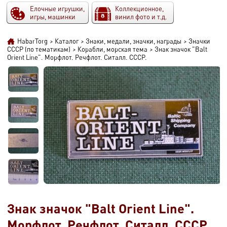
Елочные игрушки,
Коллекционное,
игры, машинки
винил фото и т.д.
HabarTorg
>
Каталог
>
Знаки, медали, значки, награды
>
Значки
СССР (по тематикам)
>
Корабли, морская тема
>
Знак значок "Balt
Orient Line". Морфлот. Речфлот. Ситалл. СССР.
Знак значок "Balt Orient Line".
Морфлот. Речфлот. Ситалл. СССР.