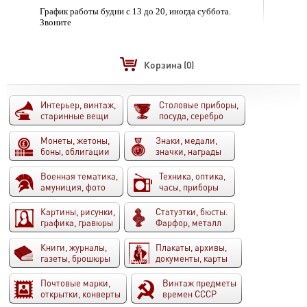
График работы будни с 13 до 20, иногда суббота.
Звоните
Корзина
(0)
Интерьер, винтаж,
Столовые приборы,
старинные вещи
посуда, серебро
Монеты, жетоны,
Знаки, медали,
боны, облигации
значки, награды
Военная тематика,
Техника, оптика,
амуниция, фото
часы, приборы
Картины, рисунки,
Статуэтки, бюсты.
графика, гравюры
Фарфор, металл
Книги, журналы,
Плакаты, архивы,
газеты, брошюры
документы, карты
Почтовые марки,
Винтаж предметы
открытки, конверты
времен СССР