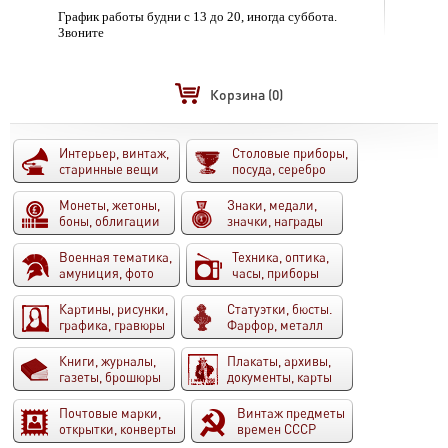
График работы будни с 13 до 20, иногда суббота.
Звоните
Корзина
(0)
Интерьер, винтаж,
Столовые приборы,
старинные вещи
посуда, серебро
Монеты, жетоны,
Знаки, медали,
боны, облигации
значки, награды
Военная тематика,
Техника, оптика,
амуниция, фото
часы, приборы
Картины, рисунки,
Статуэтки, бюсты.
графика, гравюры
Фарфор, металл
Книги, журналы,
Плакаты, архивы,
газеты, брошюры
документы, карты
Почтовые марки,
Винтаж предметы
открытки, конверты
времен СССР