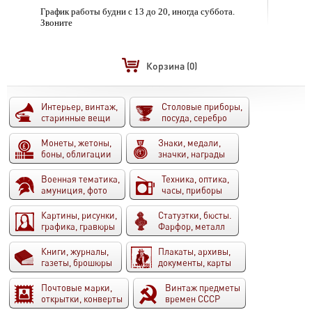
График работы будни с 13 до 20, иногда суббота.
Звоните
Корзина
(0)
Интерьер, винтаж,
Столовые приборы,
старинные вещи
посуда, серебро
Монеты, жетоны,
Знаки, медали,
боны, облигации
значки, награды
Военная тематика,
Техника, оптика,
амуниция, фото
часы, приборы
Картины, рисунки,
Статуэтки, бюсты.
графика, гравюры
Фарфор, металл
Книги, журналы,
Плакаты, архивы,
газеты, брошюры
документы, карты
Почтовые марки,
Винтаж предметы
открытки, конверты
времен СССР