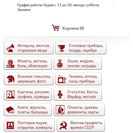
График работы будни с 13 до 20, иногда суббота.
Звоните
Корзина
(0)
Интерьер, винтаж,
Столовые приборы,
старинные вещи
посуда, серебро
Монеты, жетоны,
Знаки, медали,
боны, облигации
значки, награды
Военная тематика,
Техника, оптика,
амуниция, фото
часы, приборы
Картины, рисунки,
Статуэтки, бюсты.
графика, гравюры
Фарфор, металл
Книги, журналы,
Плакаты, архивы,
газеты, брошюры
документы, карты
Почтовые марки,
Винтаж предметы
открытки, конверты
времен СССР