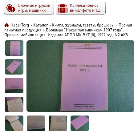
Елочные игрушки,
Коллекционное,
игры, машинки
винил фото и т.д.
HabarTorg
>
Каталог
>
Книги, журналы, газеты, брошюры
>
Прочая
печатная продукция
>
Брошюра "Наказ призывникам 1907 года".
Призыв, мобилизация. Издание АППО МК ВКП(б), 1929 год. N2 #K8