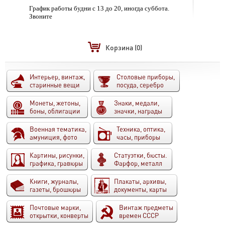
График работы будни с 13 до 20, иногда суббота.
Звоните
Корзина
(0)
Интерьер, винтаж,
Столовые приборы,
старинные вещи
посуда, серебро
Монеты, жетоны,
Знаки, медали,
боны, облигации
значки, награды
Военная тематика,
Техника, оптика,
амуниция, фото
часы, приборы
Картины, рисунки,
Статуэтки, бюсты.
графика, гравюры
Фарфор, металл
Книги, журналы,
Плакаты, архивы,
газеты, брошюры
документы, карты
Почтовые марки,
Винтаж предметы
открытки, конверты
времен СССР