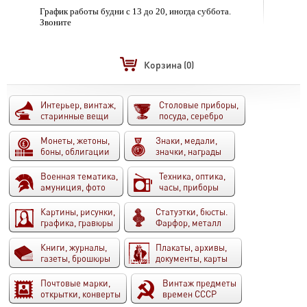
График работы будни с 13 до 20, иногда суббота.
Звоните
Корзина
(0)
Интерьер, винтаж,
Столовые приборы,
старинные вещи
посуда, серебро
Монеты, жетоны,
Знаки, медали,
боны, облигации
значки, награды
Военная тематика,
Техника, оптика,
амуниция, фото
часы, приборы
Картины, рисунки,
Статуэтки, бюсты.
графика, гравюры
Фарфор, металл
Книги, журналы,
Плакаты, архивы,
газеты, брошюры
документы, карты
Почтовые марки,
Винтаж предметы
открытки, конверты
времен СССР