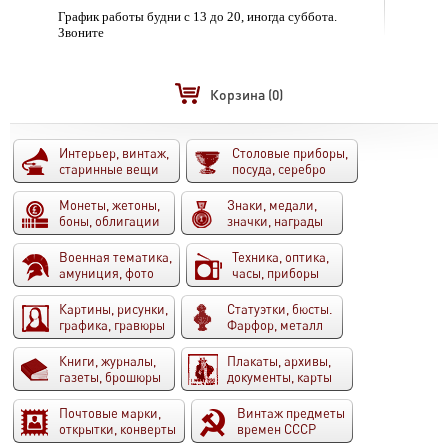
График работы будни с 13 до 20, иногда суббота.
Звоните
Корзина
(0)
Интерьер, винтаж,
Столовые приборы,
старинные вещи
посуда, серебро
Монеты, жетоны,
Знаки, медали,
боны, облигации
значки, награды
Военная тематика,
Техника, оптика,
амуниция, фото
часы, приборы
Картины, рисунки,
Статуэтки, бюсты.
графика, гравюры
Фарфор, металл
Книги, журналы,
Плакаты, архивы,
газеты, брошюры
документы, карты
Почтовые марки,
Винтаж предметы
открытки, конверты
времен СССР