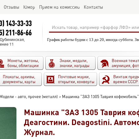
Отзывы
Юмор
Прием на комиссию
Контакты
3) 143-33-33
5) 211-86-66
.Дубининская,
График работы будни с 13 до 20, иногда суббота. З
ение 11
Монеты, жетоны,
Знаки, медали,
Военная темат
боны, облигации
значки, награды
амуниция, фо
Плакаты, архивы,
Почтовые марки,
Винтаж пред
документы, карты
открытки, конверты
времен СССР
Модели - авто, прочее (металл)
>
Машинка "ЗАЗ 1305 Таврия кофемобиль". 
Машинка "ЗАЗ 1305 Таврия ко
Деагостини. Deagostini. Автомо
Журнал.