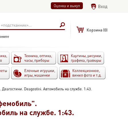
Оценка и выкуп
Вход
Корзина
(0)
воните
ика,
Техника, оптика,
Картины, рисунки,
то
часы, приборы
графика, гравюры
меты
Елочные игрушки,
Коллекционное,
игры, машинки
винил фото и т.д.
Деагостини. Deagostini. Автомобиль на службе. 1:43.
фемобиль".
биль на службе. 1:43.