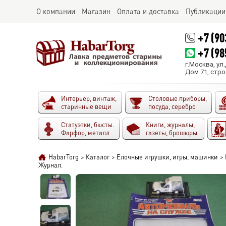
О компании
Магазин
Оплата и доставка
Публикации
+7 (90
+7 (98
г.Москва, ул
Дом 71, стро
Интерьер, винтаж,
Столовые приборы,
старинные вещи
посуда, серебро
Статуэтки, бюсты.
Книги, журналы,
Фарфор, металл
газеты, брошюры
HabarTorg
>
Каталог
>
Елочные игрушки, игры, машинки
>
Журнал.