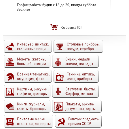
График работы будни с 13 до 20, иногда суббота.
Звоните
Корзина
(0)
Интерьер, винтаж,
Столовые приборы,
старинные вещи
посуда, серебро
Монеты, жетоны,
Знаки, медали,
боны, облигации
значки, награды
Военная тематика,
Техника, оптика,
амуниция, фото
часы, приборы
Картины, рисунки,
Статуэтки, бюсты.
графика, гравюры
Фарфор, металл
Книги, журналы,
Плакаты, архивы,
газеты, брошюры
документы, карты
Почтовые марки,
Винтаж предметы
открытки, конверты
времен СССР