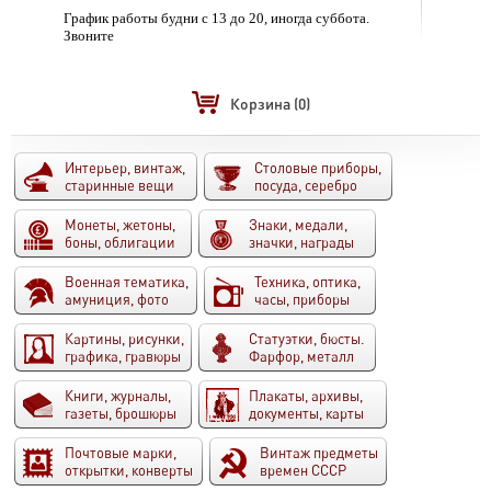
График работы будни с 13 до 20, иногда суббота.
Звоните
Корзина
(0)
Интерьер, винтаж,
Столовые приборы,
старинные вещи
посуда, серебро
Монеты, жетоны,
Знаки, медали,
боны, облигации
значки, награды
Военная тематика,
Техника, оптика,
амуниция, фото
часы, приборы
Картины, рисунки,
Статуэтки, бюсты.
графика, гравюры
Фарфор, металл
Книги, журналы,
Плакаты, архивы,
газеты, брошюры
документы, карты
Почтовые марки,
Винтаж предметы
открытки, конверты
времен СССР