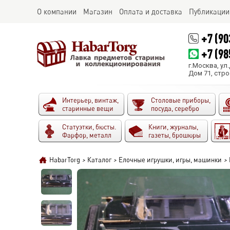
О компании
Магазин
Оплата и доставка
Публикации
+7 (90
+7 (98
г.Москва, ул
Дом 71, стро
Интерьер, винтаж,
Столовые приборы,
старинные вещи
посуда, серебро
Статуэтки, бюсты.
Книги, журналы,
Фарфор, металл
газеты, брошюры
HabarTorg
>
Каталог
>
Елочные игрушки, игры, машинки
>