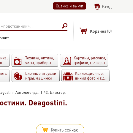
Оценка и выкуп
Вход
Корзина
(0)
воните
ика,
Техника, оптика,
Картины, рисунки,
то
часы, приборы
графика, гравюры
меты
Елочные игрушки,
Коллекционное,
игры, машинки
винил фото и т.д.
gostini. Автолегенды. 1:43. Блистер.
стини. Deagostini.
Купить сейчас