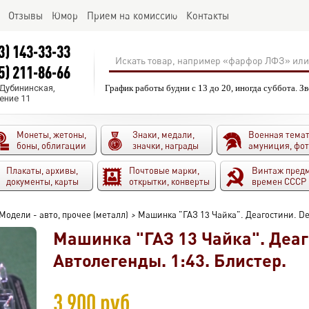
Отзывы
Юмор
Прием на комиссию
Контакты
3) 143-33-33
5) 211-86-66
.Дубининская,
График работы будни с 13 до 20, иногда суббота. З
ение 11
Монеты, жетоны,
Знаки, медали,
Военная темат
боны, облигации
значки, награды
амуниция, фо
Плакаты, архивы,
Почтовые марки,
Винтаж пред
документы, карты
открытки, конверты
времен СССР
Модели - авто, прочее (металл)
>
Машинка "ГАЗ 13 Чайка". Деагостини. Dea
Машинка "ГАЗ 13 Чайка". Деаго
Автолегенды. 1:43. Блистер.
3 900 руб.