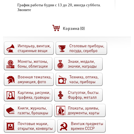
График работы будни с 13 до 20, иногда суббота.
Звоните
Корзина
(0)
Интерьер, винтаж,
Столовые приборы,
старинные вещи
посуда, серебро
Монеты, жетоны,
Знаки, медали,
боны, облигации
значки, награды
Военная тематика,
Техника, оптика,
амуниция, фото
часы, приборы
Картины, рисунки,
Статуэтки, бюсты.
графика, гравюры
Фарфор, металл
Книги, журналы,
Плакаты, архивы,
газеты, брошюры
документы, карты
Почтовые марки,
Винтаж предметы
открытки, конверты
времен СССР