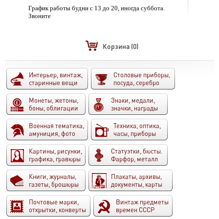
График работы будни с 13 до 20, иногда суббота.
Звоните
Корзина
(0)
Интерьер, винтаж,
Столовые приборы,
старинные вещи
посуда, серебро
Монеты, жетоны,
Знаки, медали,
боны, облигации
значки, награды
Военная тематика,
Техника, оптика,
амуниция, фото
часы, приборы
Картины, рисунки,
Статуэтки, бюсты.
графика, гравюры
Фарфор, металл
Книги, журналы,
Плакаты, архивы,
газеты, брошюры
документы, карты
Почтовые марки,
Винтаж предметы
открытки, конверты
времен СССР