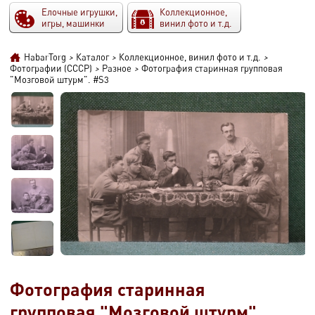
Елочные игрушки,
Коллекционное,
игры, машинки
винил фото и т.д.
HabarTorg
>
Каталог
>
Коллекционное, винил фото и т.д.
>
Фотографии (СССР)
>
Разное
>
Фотография старинная групповая
"Мозговой штурм". #S3
Фотография старинная
групповая "Мозговой штурм".