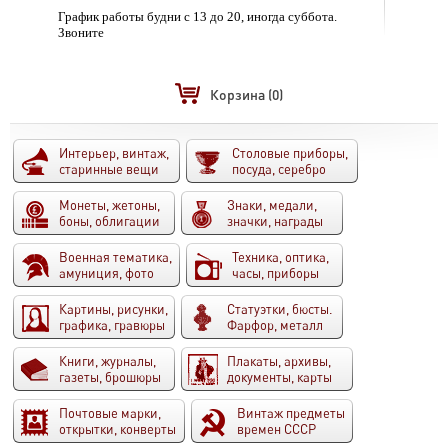
График работы будни с 13 до 20, иногда суббота.
Звоните
Корзина
(0)
Интерьер, винтаж,
Столовые приборы,
старинные вещи
посуда, серебро
Монеты, жетоны,
Знаки, медали,
боны, облигации
значки, награды
Военная тематика,
Техника, оптика,
амуниция, фото
часы, приборы
Картины, рисунки,
Статуэтки, бюсты.
графика, гравюры
Фарфор, металл
Книги, журналы,
Плакаты, архивы,
газеты, брошюры
документы, карты
Почтовые марки,
Винтаж предметы
открытки, конверты
времен СССР